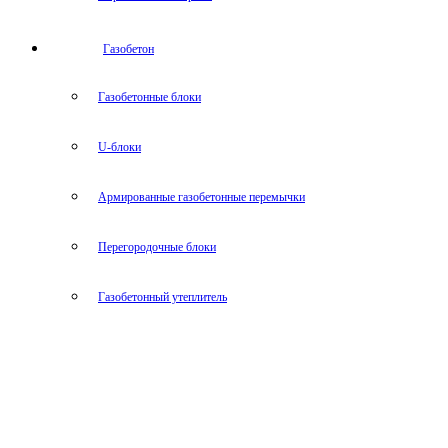
Газобетон
Газобетонные блоки
U-блоки
Армированные газобетонные перемычки
Перегородочные блоки
Газобетонный утеплитель