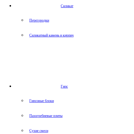
Силикат
Перегородки
Силикатный камень и кирпич
Гипс
Гипсовые блоки
Пазогребневые плиты
Сухие смеси