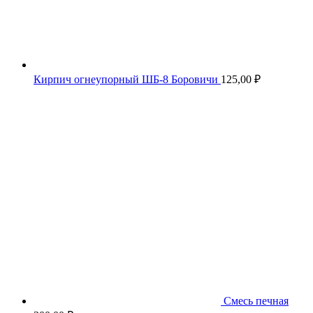
Кирпич огнеупорный ШБ-8 Боровичи
125,00
₽
Смесь печная