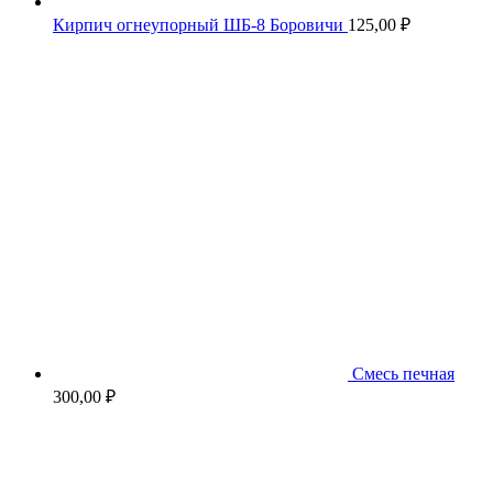
Кирпич огнеупорный ШБ-8 Боровичи
125,00
₽
Смесь печная
300,00
₽