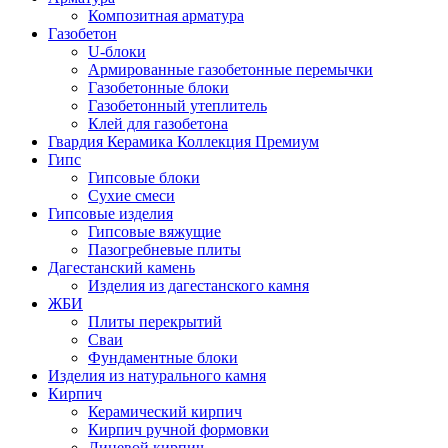
Композитная арматура
Газобетон
U-блоки
Армированные газобетонные перемычки
Газобетонные блоки
Газобетонный утеплитель
Клей для газобетона
Гвардия Керамика Коллекция Премиум
Гипс
Гипсовые блоки
Сухие смеси
Гипсовые изделия
Гипсовые вяжущие
Пазогребневые плиты
Дагестанский камень
Изделия из дагестанского камня
ЖБИ
Плиты перекрытий
Сваи
Фундаментные блоки
Изделия из натурального камня
Кирпич
Керамический кирпич
Кирпич ручной формовки
Лицевой кирпич