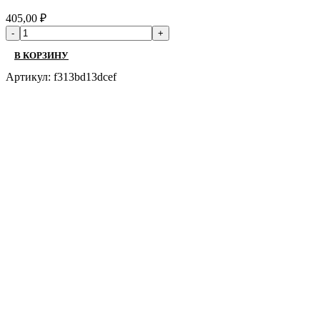
405,00
₽
В КОРЗИНУ
Артикул:
f313bd13dcef