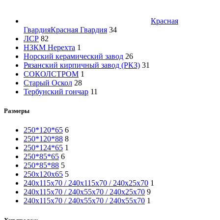
Красная
Гвардия
Красная Гвардия
34
ЛСР
82
НЗКМ Нерехта
1
Норский керамический завод
26
Рязанский кирпичный завод (РКЗ)
31
СОКОЛСТРОМ
1
Старый Оскол
28
Тербунский гончар
11
Размеры
250*120*65
6
250*120*88
8
250*124*65
1
250*85*65
6
250*85*88
5
250х120х65
5
240х115х70 / 240х115х70 / 240х25х70
1
240х115х70 / 240х55х70 / 240х25х70
9
240х115х70 / 240х55х70 / 240х55х70
1