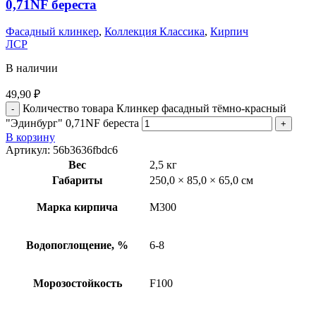
0,71NF береста
Фасадный клинкер
,
Коллекция Классика
,
Кирпич
ЛСР
В наличии
49,90
₽
Количество товара Клинкер фасадный тёмно-красный
"Эдинбург" 0,71NF береста
В корзину
Артикул:
56b3636fbdc6
Вес
2,5 кг
Габариты
250,0 × 85,0 × 65,0 см
Марка кирпича
М300
Водопоглощение, %
6-8
Морозостойкость
F100