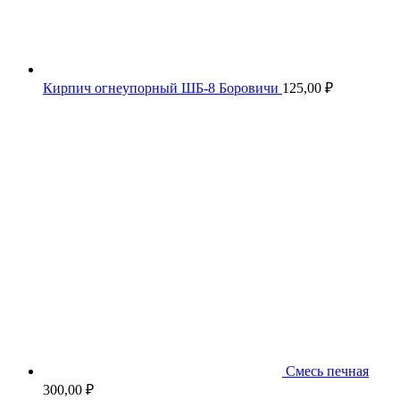
Кирпич огнеупорный ШБ-8 Боровичи
125,00
₽
Смесь печная
300,00
₽