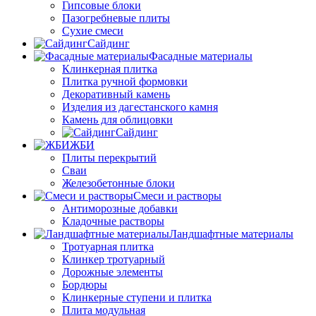
Гипсовые блоки
Пазогребневые плиты
Сухие смеси
Сайдинг
Фасадные материалы
Клинкерная плитка
Плитка ручной формовки
Декоративный камень
Изделия из дагестанского камня
Камень для облицовки
Сайдинг
ЖБИ
Плиты перекрытий
Сваи
Железобетонные блоки
Cмеси и растворы
Антиморозные добавки
Кладочные растворы
Ландшафтные материалы
Тротуарная плитка
Клинкер тротуарный
Дорожные элементы
Бордюры
Клинкерные ступени и плитка
Плита модульная