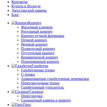
Контакты
Купить в Вологде
Дагестанский камень
Блог
Кирпич
Фасадный клинкер
Ригельный кирпич
Кирпич ручной формовки
Печной кирпич
Рядовой кирпич
Полнотелый кирпич
Пустотелый кирпич
Керамический кирпич
Поризованный кирпич
Газобетон
Газобетонные блоки
U-блоки
Армированные газобетонные перемычки
Перегородочные блоки
Газобетонный утеплитель
Силикат
Перегородки
Силикатный камень и кирпич
Гипс