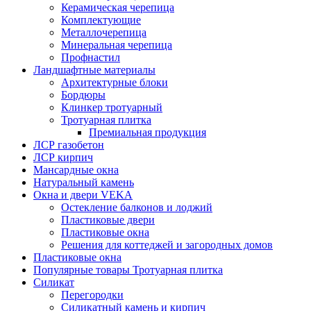
Керамическая черепица
Комплектующие
Металлочерепица
Минеральная черепица
Профнастил
Ландшафтные материалы
Архитектурные блоки
Бордюры
Клинкер тротуарный
Тротуарная плитка
Премиальная продукция
ЛСР газобетон
ЛСР кирпич
Мансардные окна
Натуральный камень
Окна и двери VEKA
Остекление балконов и лоджий
Пластиковые двери
Пластиковые окна
Решения для коттеджей и загородных домов
Пластиковые окна
Популярные товары Тротуарная плитка
Силикат
Перегородки
Силикатный камень и кирпич