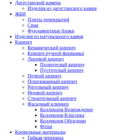
Дагестанский камень
Изделия из дагестанского камня
ЖБИ
Плиты перекрытий
Сваи
Фундаментные блоки
Изделия из натурального камня
Кирпич
Керамический кирпич
Кирпич ручной формовки
Лицевой кирпич
Полнотелый кирпич
Пустотелый кирпич
Печной кирпич
Поризованный кирпич
Ригельный кирпич
Рядовой кирпич
Строительный кирпич
Фасадный клинкер
Коллекция Возрождение
Коллекция Классика
Коллекция Обсидиан
Флэш
Кровельные материалы
Гибкая черепица