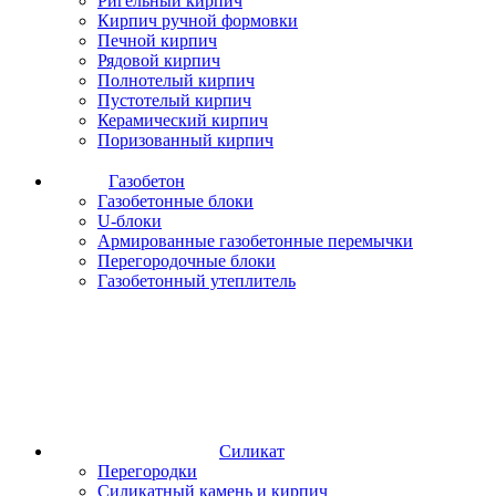
Ригельный кирпич
Кирпич ручной формовки
Печной кирпич
Рядовой кирпич
Полнотелый кирпич
Пустотелый кирпич
Керамический кирпич
Поризованный кирпич
Газобетон
Газобетонные блоки
U-блоки
Армированные газобетонные перемычки
Перегородочные блоки
Газобетонный утеплитель
Силикат
Перегородки
Силикатный камень и кирпич