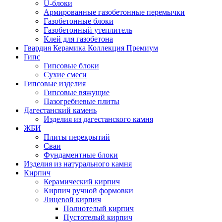
U-блоки
Армированные газобетонные перемычки
Газобетонные блоки
Газобетонный утеплитель
Клей для газобетона
Гвардия Керамика Коллекция Премиум
Гипс
Гипсовые блоки
Сухие смеси
Гипсовые изделия
Гипсовые вяжущие
Пазогребневые плиты
Дагестанский камень
Изделия из дагестанского камня
ЖБИ
Плиты перекрытий
Сваи
Фундаментные блоки
Изделия из натурального камня
Кирпич
Керамический кирпич
Кирпич ручной формовки
Лицевой кирпич
Полнотелый кирпич
Пустотелый кирпич