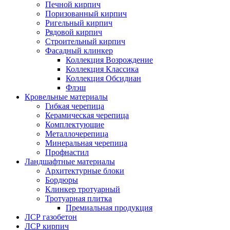
Печной кирпич
Поризованный кирпич
Ригельный кирпич
Рядовой кирпич
Строительный кирпич
Фасадный клинкер
Коллекция Возрождение
Коллекция Классика
Коллекция Обсидиан
Флэш
Кровельные материалы
Гибкая черепица
Керамическая черепица
Комплектующие
Металлочерепица
Минеральная черепица
Профнастил
Ландшафтные материалы
Архитектурные блоки
Бордюры
Клинкер тротуарный
Тротуарная плитка
Премиальная продукция
ЛСР газобетон
ЛСР кирпич