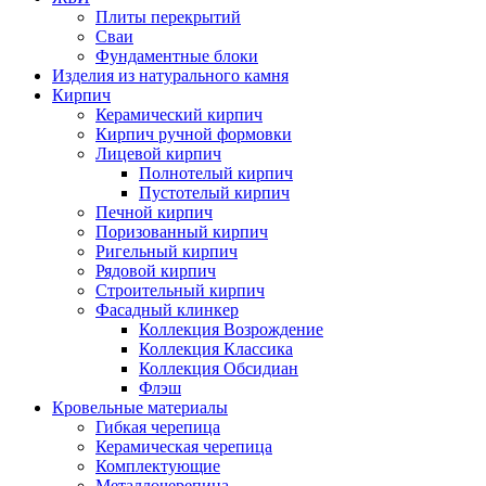
Плиты перекрытий
Сваи
Фундаментные блоки
Изделия из натурального камня
Кирпич
Керамический кирпич
Кирпич ручной формовки
Лицевой кирпич
Полнотелый кирпич
Пустотелый кирпич
Печной кирпич
Поризованный кирпич
Ригельный кирпич
Рядовой кирпич
Строительный кирпич
Фасадный клинкер
Коллекция Возрождение
Коллекция Классика
Коллекция Обсидиан
Флэш
Кровельные материалы
Гибкая черепица
Керамическая черепица
Комплектующие
Металлочерепица