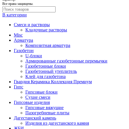
Все права защищены.
В категории
Cмеси и растворы
Кладочные растворы
Misc
Арматура
Композитная арматура
Газобетон
U-блоки
Армированные газобетонные перемычки
Газобетонные блоки
Газобетонный утеплитель
Клей для газобетона
Гвардия Керамика Коллекция Премиум
Гипс
Гипсовые блоки
Сухие смеси
Гипсовые изделия
Гипсовые вяжущие
Пазогребневые плиты
Дагестанский камень
Изделия из дагестанского камня
ЖБИ