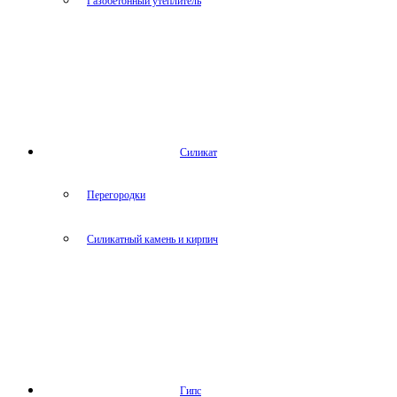
Газобетонный утеплитель
Силикат
Перегородки
Силикатный камень и кирпич
Гипс