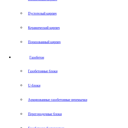
Пустотелый кирпич
Керамический кирпич
Поризованный кирпич
Газобетон
Газобетонные блоки
U-блоки
Армированные газобетонные перемычки
Перегородочные блоки