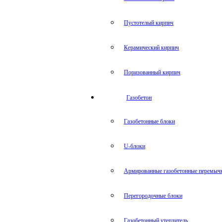
Пустотелый кирпич
Керамический кирпич
Поризованный кирпич
Газобетон
Газобетонные блоки
U-блоки
Армированные газобетонные перемыч
Перегородочные блоки
Газобетонный утеплитель