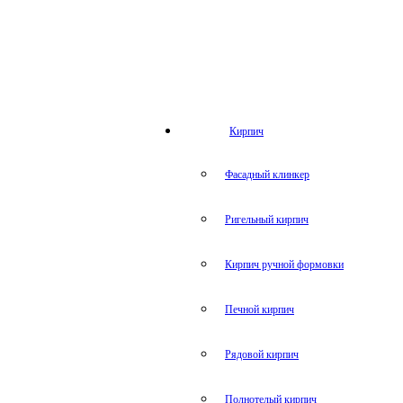
Кирпич
Фасадный клинкер
Ригельный кирпич
Кирпич ручной формовки
Печной кирпич
Рядовой кирпич
Полнотелый кирпич