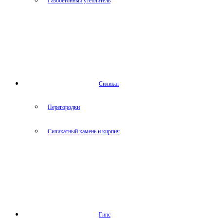
Газобетонный утеплитель
Силикат
Перегородки
Силикатный камень и кирпич
Гипс