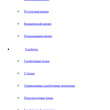
Пустотелый кирпич
Керамический кирпич
Поризованный кирпич
Газобетон
Газобетонные блоки
U-блоки
Армированные газобетонные перемычки
Перегородочные блоки