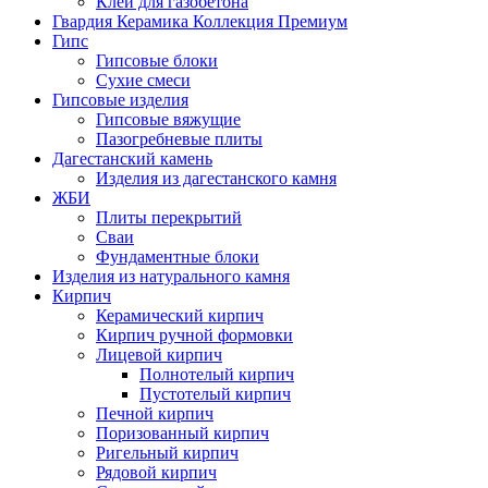
Клей для газобетона
Гвардия Керамика Коллекция Премиум
Гипс
Гипсовые блоки
Сухие смеси
Гипсовые изделия
Гипсовые вяжущие
Пазогребневые плиты
Дагестанский камень
Изделия из дагестанского камня
ЖБИ
Плиты перекрытий
Сваи
Фундаментные блоки
Изделия из натурального камня
Кирпич
Керамический кирпич
Кирпич ручной формовки
Лицевой кирпич
Полнотелый кирпич
Пустотелый кирпич
Печной кирпич
Поризованный кирпич
Ригельный кирпич
Рядовой кирпич