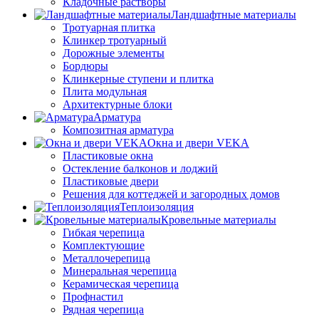
Кладочные растворы
Ландшафтные материалы
Тротуарная плитка
Клинкер тротуарный
Дорожные элементы
Бордюры
Клинкерные ступени и плитка
Плита модульная
Архитектурные блоки
Арматура
Композитная арматура
Окна и двери VEKA
Пластиковые окна
Остекление балконов и лоджий
Пластиковые двери
Решения для коттеджей и загородных домов
Теплоизоляция
Кровельные материалы
Гибкая черепица
Комплектующие
Металлочерепица
Минеральная черепица
Керамическая черепица
Профнастил
Рядная черепица