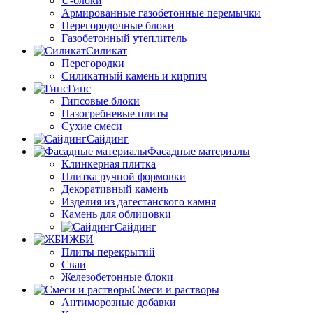
U-блоки
Армированные газобетонные перемычки
Перегородочные блоки
Газобетонный утеплитель
Силикат
Перегородки
Силикатный камень и кирпич
Гипс
Гипсовые блоки
Пазогребневые плиты
Сухие смеси
Сайдинг
Фасадные материалы
Клинкерная плитка
Плитка ручной формовки
Декоративный камень
Изделия из дагестанского камня
Камень для облицовки
Сайдинг
ЖБИ
Плиты перекрытий
Сваи
Железобетонные блоки
Cмеси и растворы
Антиморозные добавки