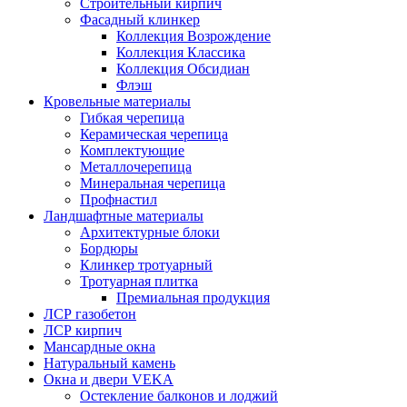
Строительный кирпич
Фасадный клинкер
Коллекция Возрождение
Коллекция Классика
Коллекция Обсидиан
Флэш
Кровельные материалы
Гибкая черепица
Керамическая черепица
Комплектующие
Металлочерепица
Минеральная черепица
Профнастил
Ландшафтные материалы
Архитектурные блоки
Бордюры
Клинкер тротуарный
Тротуарная плитка
Премиальная продукция
ЛСР газобетон
ЛСР кирпич
Мансардные окна
Натуральный камень
Окна и двери VEKA
Остекление балконов и лоджий