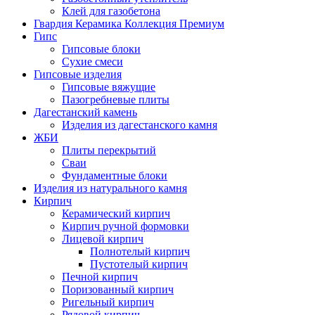
Клей для газобетона
Гвардия Керамика Коллекция Премиум
Гипс
Гипсовые блоки
Сухие смеси
Гипсовые изделия
Гипсовые вяжущие
Пазогребневые плиты
Дагестанский камень
Изделия из дагестанского камня
ЖБИ
Плиты перекрытий
Сваи
Фундаментные блоки
Изделия из натурального камня
Кирпич
Керамический кирпич
Кирпич ручной формовки
Лицевой кирпич
Полнотелый кирпич
Пустотелый кирпич
Печной кирпич
Поризованный кирпич
Ригельный кирпич
Рядовой кирпич