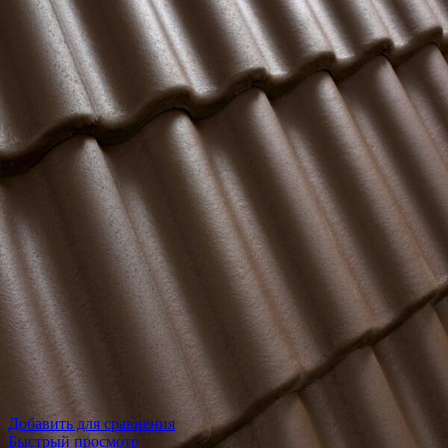
Артикул:
16120-01
Вес
4,1 кг
Габариты
420,0 × 330,0 × 65,0 см
Упаковка
240 шт./поддон
Добавить для сравнения
Быстрый просмотр