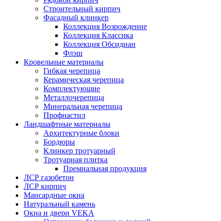
Строительный кирпич
Фасадный клинкер
Коллекция Возрождение
Коллекция Классика
Коллекция Обсидиан
Флэш
Кровельные материалы
Гибкая черепица
Керамическая черепица
Комплектующие
Металлочерепица
Минеральная черепица
Профнастил
Ландшафтные материалы
Архитектурные блоки
Бордюры
Клинкер тротуарный
Тротуарная плитка
Премиальная продукция
ЛСР газобетон
ЛСР кирпич
Мансардные окна
Натуральный камень
Окна и двери VEKA