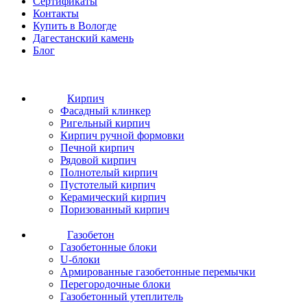
Сертификаты
Контакты
Купить в Вологде
Дагестанский камень
Блог
Кирпич
Фасадный клинкер
Ригельный кирпич
Кирпич ручной формовки
Печной кирпич
Рядовой кирпич
Полнотелый кирпич
Пустотелый кирпич
Керамический кирпич
Поризованный кирпич
Газобетон
Газобетонные блоки
U-блоки
Армированные газобетонные перемычки
Перегородочные блоки
Газобетонный утеплитель