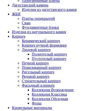
Пазогребневые плиты
Дагестанский камень
Изделия из дагестанского камня
ЖБИ
Плиты перекрытий
Сваи
Фундаментные блоки
Изделия из натурального камня
Кирпич
Керамический кирпич
Кирпич ручной формовки
Лицевой кирпич
Полнотелый кирпич
Пустотелый кирпич
Печной кирпич
Поризованный кирпич
Ригельный кирпич
Рядовой кирпич
Строительный кирпич
Фасадный клинкер
Коллекция Возрождение
Коллекция Классика
Коллекция Обсидиан
Флэш
Кровельные материалы