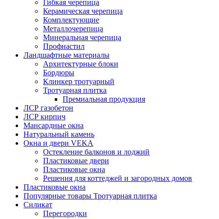
Гибкая черепица
Керамическая черепица
Комплектующие
Металлочерепица
Минеральная черепица
Профнастил
Ландшафтные материалы
Архитектурные блоки
Бордюры
Клинкер тротуарный
Тротуарная плитка
Премиальная продукция
ЛСР газобетон
ЛСР кирпич
Мансардные окна
Натуральный камень
Окна и двери VEKA
Остекление балконов и лоджий
Пластиковые двери
Пластиковые окна
Решения для коттеджей и загородных домов
Пластиковые окна
Популярные товары Тротуарная плитка
Силикат
Перегородки