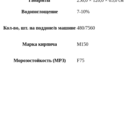
Габариты
250,0 × 120,0 × 65,0 см
Водопоглощение
7-10%
Кол-во, шт. на поддоне/в машине
480/7560
Марка кирпича
М150
Морозостойкость (МРЗ)
F75