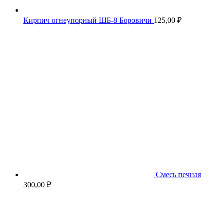
Кирпич огнеупорный ШБ-8 Боровичи
125,00
₽
Смесь печная
300,00
₽